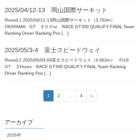
2025/04/12-13 岡山国際サーキット
Round.1 2025/04/12-13岡山国際サーキット（3,703m）
OKAYAMA GT ３００㎞ RACE GT300 QUALIFY FINAL Team
Ranking Driver Ranking Pos […]
2025/05/3-4 富士スピードウェイ
Round.2 2025/05/03-04富士スピードウェイ（4,563m） FUJI
GT ３Hours RACE GT300 QUALIFY FINAL Team Ranking
Driver Ranking Pos […]
投
固
固
固
1
2
…
4
»
稿
定
定
定
ペ
ペ
ペ
の
ー
ー
ー
ペ
アーカイブ
ジ
ジ
ジ
ー
2026年
ジ