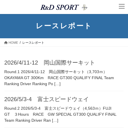
コ
ナ
ン
ビ
テ
ゲ
ン
ー
レースレポート
ツ
シ
へ
ョ
ス
ン
HOME
レースレポート
キ
に
ッ
移
プ
動
2026/4/11-12 岡山国際サーキット
Round.1 2026/4/11-12 岡山国際サーキット（3,703ｍ）
OKAYAMA GT 300Km RACE GT300 QUALIFY FINAL Team
Ranking Driver Ranking Po […]
2026/5/3-4 富士スピードウェイ
Round.2 2026/5/3-4 富士スピードウェイ（4,563ｍ）FUJI
GT ３Hours RACE GW SPECIAL GT300 QUALIFY FINAL
Team Ranking Driver Ran […]